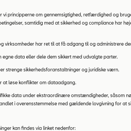
vi principperne om gennemsigtighed, retfærdighed og brugerk
etingelser, samtidig med at sikkerhed og compliance har højes
 virksomheder har ret til at få adgang til og administrere d
gne data eller dele dem sikkert med udvalgte parter.
r strenge sikkerhedsforanstaltninger og juridiske værn.
or at løse konflikter om dataadgang.
ifikke data under ekstraordinære omstændigheder, såsom n
handlet i overensstemmelse med gældende lovgivning for at si
ger kan findes via linket nedenfor: