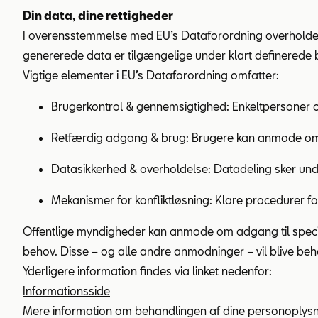
Din data, dine rettigheder
I overensstemmelse med EU’s Dataforordning overholder 
genererede data er tilgængelige under klart definerede b
Vigtige elementer i EU’s Dataforordning omfatter:
Brugerkontrol & gennemsigtighed: Enkeltpersoner og
Retfærdig adgang & brug: Brugere kan anmode om e
Datasikkerhed & overholdelse: Datadeling sker unde
Mekanismer for konfliktløsning: Klare procedurer f
Offentlige myndigheder kan anmode om adgang til spec
behov. Disse – og alle andre anmodninger – vil blive be
Yderligere information findes via linket nedenfor:
Informationsside
Mere information om behandlingen af dine personoplysnin