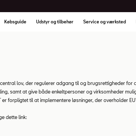
Købsguide
Udstyr og tilbehør
Service og værksted
ntral lov, der regulerer adgang til og brugsrettigheder for d
ing, samt at give både enkeltpersoner og virksomheder muligh
r forpligtet til at implementere løsninger, der overholder EU’
 dette link: