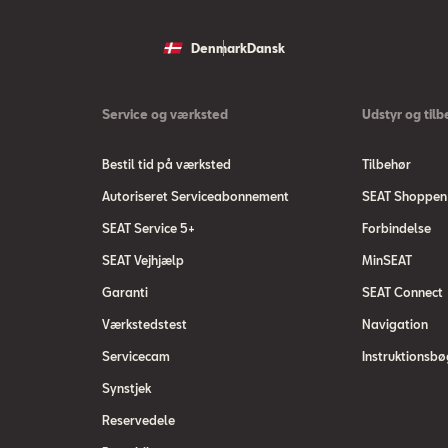
Denmark
Dansk
Service og værksted
Udstyr og tilb
Bestil tid på værksted
Tilbehør
Autoriseret Serviceabonnement
SEAT Shoppen
SEAT Service 5+
Forbindelse
SEAT Vejhjælp
MinSEAT
Garanti
SEAT Connect
Værkstedstest
Navigation
Servicecam
Instruktionsbø
Synstjek
Reservedele