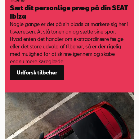
Tilbehør
Sæt dit personlige præg på din SEAT
Ibiza
Nogle gange er det på sin plads at markere sig her i
tilværelsen. At slå tonen an og sætte sine spor.
Hvad enten det handler om ekstraordinære fælge
eller det store udvalg af tilbehør, så er der rigelig
med mulighed for at skinne igennem og skabe
endnu mere køreglæde.
Udforsk tilbehør