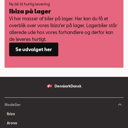
Ny bil til hurtig levering
Ibiza på lager
Vi har masser af biler på lager. Her kan du få et
overblik over vores Ibiza'er på lager. Lagerbiler står
allerede ude hos vores forhandlere og derfor kan
de leveres hurtigt.
Se udvalget her
Denmark
Dansk
Modeller
Ibiza
Arona