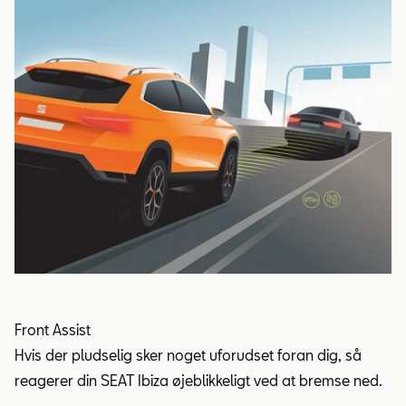
Front Assist
La
Hvis der pludselig sker noget uforudset foran dig, så
Vo
reagerer din SEAT Ibiza øjeblikkeligt ved at bremse ned.