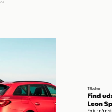
t:​
Tilbehør
Find uds
Leon Sp
En tur på pis