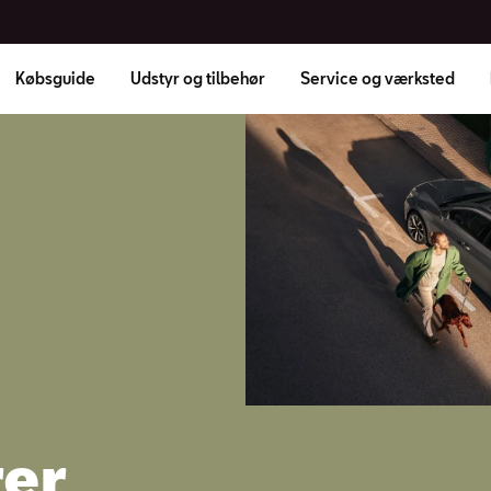
Købsguide
Udstyr og tilbehør
Service og værksted
rer