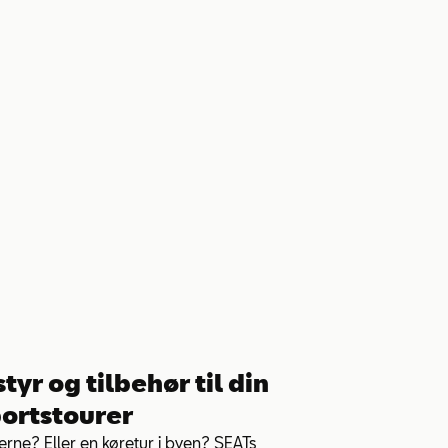
tyr og tilbehør til din
ortstourer
terne? Eller en køretur i byen? SEATs