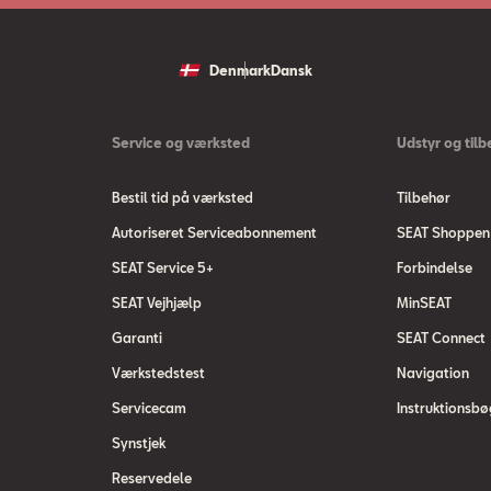
Denmark
Dansk
Service og værksted
Udstyr og tilb
Bestil tid på værksted
Tilbehør
Autoriseret Serviceabonnement
SEAT Shoppen
SEAT Service 5+
Forbindelse
SEAT Vejhjælp
MinSEAT
Garanti
SEAT Connect
Værkstedstest
Navigation
Servicecam
Instruktionsbø
Synstjek
Reservedele