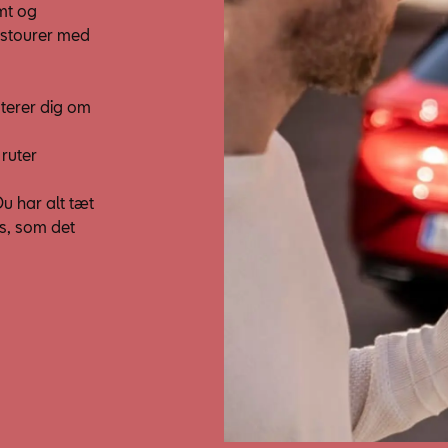
mt og
tstourer med
aterer dig om
 ruter
Du har alt tæt
s, som det